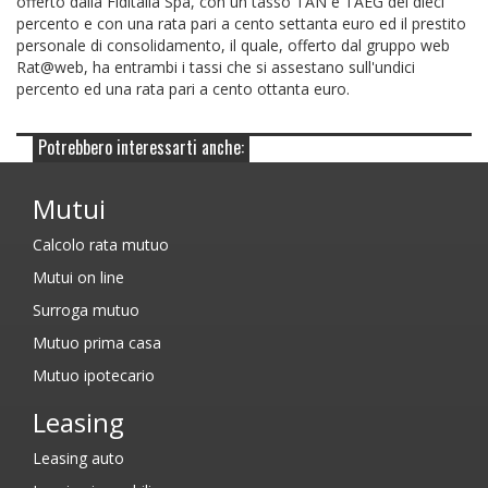
offerto dalla Fiditalia Spa, con un tasso TAN e TAEG del dieci
percento e con una rata pari a cento settanta euro ed il prestito
personale di consolidamento, il quale, offerto dal gruppo web
Rat@web, ha entrambi i tassi che si assestano sull'undici
percento ed una rata pari a cento ottanta euro.
Potrebbero interessarti anche:
Mutui
Calcolo rata mutuo
Mutui on line
Surroga mutuo
Mutuo prima casa
Mutuo ipotecario
Leasing
Leasing auto