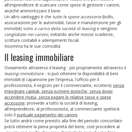
all'imprenditore di scaricare come spese di gestione i canoni,
anziché ammortizzare il bene.
Un altro vantaggio è che
tutte le spese accessorie
(bollo,
assicurazione per le automobili, tasse e manutenzione per gli
immobili) sono
a carico della società di leasing
e vengono
conglobate nei canoni
, evitando anche noiose scadenze,
scritture contabili e adempimenti fiscali.
Insomma ha le sue comodità
Il leasing immobiliare
Ovviamente attraverso il leasing - più propriamente attraverso il
leasing immobiliare
- si può ottenere la disponibilità di beni
immobili (il capannone per l'impresa, l'ufficio per il
professionista, il negozio per il commerciante, eccetera)
senza
impegnare capitali, senza iscrivere ipoteche, senza dover
accendere mutui, senza pagare le relative tasse e spese
accessorie
: provvede a tutto la società di leasing,
all'imprenditore, al professionista, al commerciante spetterà
solo il
puntuale pagamento dei canoni
.
Se tutto andrà come previsto alla fine del periodo concordato
potrà ottenere la piena proprietà del bene, cioè procedere al