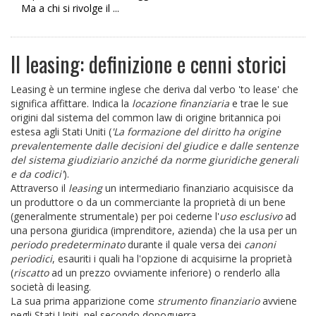
Ma a chi si rivolge il ...
Il leasing: definizione e cenni storici
Leasing è un termine inglese che deriva dal verbo 'to lease' che
significa affittare. Indica la
locazione finanziaria
e trae le sue
origini dal sistema del common law di origine britannica poi
estesa agli Stati Uniti (
'La formazione del diritto ha origine
prevalentemente dalle decisioni del giudice e dalle sentenze
del sistema giudiziario anziché da norme giuridiche generali
e da codici'
).
Attraverso il
leasing
un intermediario finanziario acquisisce da
un produttore o da un commerciante la proprietà di un bene
(generalmente strumentale) per poi cederne l'
uso esclusivo
ad
una persona giuridica (imprenditore, azienda) che la usa per un
periodo predeterminato
durante il quale versa dei
canoni
periodici
, esauriti i quali ha l'opzione di acquisirne la proprietà
(
riscatto
ad un prezzo ovviamente inferiore) o renderlo alla
società di leasing.
La sua prima apparizione come
strumento finanziario
avviene
negli Stati Uniti, nel secondo dopoguerra.