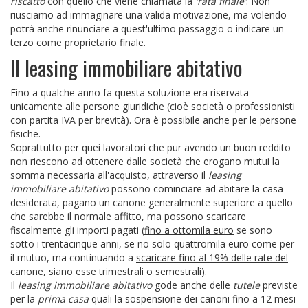
riscatto
con quello che viene chiamata la
'rata finale'
. Non
riusciamo ad immaginare una valida motivazione, ma volendo
potrà anche rinunciare a quest'ultimo passaggio o indicare un
terzo come proprietario finale.
Il leasing immobiliare abitativo
Fino a qualche anno fa questa soluzione era riservata
unicamente alle persone giuridiche (cioè società o professionisti
con partita IVA per brevità). Ora è possibile anche per le persone
fisiche.
Soprattutto per quei lavoratori che pur avendo un buon reddito
non riescono ad ottenere dalle società che erogano mutui la
somma necessaria all'acquisto, attraverso il
leasing
immobiliare abitativo
possono cominciare ad abitare la casa
desiderata, pagano un canone generalmente superiore a quello
che sarebbe il normale affitto, ma possono scaricare
fiscalmente gli importi pagati (
fino a ottomila euro
se sono
sotto i trentacinque anni, se no solo quattromila euro come per
il mutuo, ma continuando a
scaricare fino al 19% delle rate del
canone
, siano esse trimestrali o semestrali).
Il
leasing immobiliare abitativo
gode anche delle
tutele
previste
per la
prima casa
quali la sospensione dei canoni fino a 12 mesi