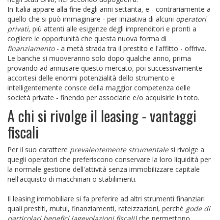
In Italia appare alla fine degli anni settanta, e - contrariamente a
quello che si può immaginare - per iniziativa di alcuni
operatori
privati
, più attenti alle esigenze degli imprenditori e pronti a
cogliere le opportunità che questa nuova forma di
finanziamento
- a metà strada tra il prestito e l'affitto - offriva.
Le banche si muoveranno solo dopo qualche anno, prima
provando ad annusare questo mercato, poi successivamente -
accortesi delle enormi potenzialità dello strumento e
intelligentemente consce della maggior competenza delle
società private - finendo per associarle e/o acquisirle in toto.
A chi si rivolge il leasing - vantaggi
fiscali
Per il suo carattere
prevalentemente strumentale
si rivolge a
quegli operatori che preferiscono conservare la loro liquidità per
la normale gestione dell'attività senza immobilizzare capitale
nell'acquisto di macchinari o stabilimenti.
Il leasing immobiliare si fa preferire ad altri strumenti finanziari
quali prestiti, mutui, finanziamenti, rateizzazioni, perché
gode di
particolari benefici (agevolazioni fiscali)
che permettono