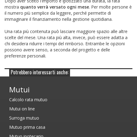
Dopo aver scelto l'importo e ipotizzato una durata, la rata
mostra
quanto verrà versato ogni mese
. Per molte persone è
il numero più semplice da leggere, perché permette di
immaginare il finanziamento nella gestione quotidiana.
Una rata più contenuta può lasciare maggiore spazio alle altre
scelte del mese. Una rata più alta, invece, può essere adatta a
chi desidera ridurre i tempi del rimborso. Entrambe le opzioni
possono avere senso, a seconda del progetto e delle
preferenze personali.
Potrebbero interessarti anche:
Mutui
Calcolo rata mutuo
Mutui on line
Surroga mutuo
Mutuo prima casa
Mutuo ipotecario